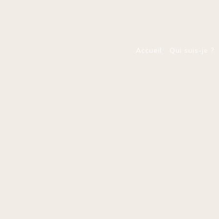
Panneau de gestion des cookies
Accueil
Qui suis-je ?