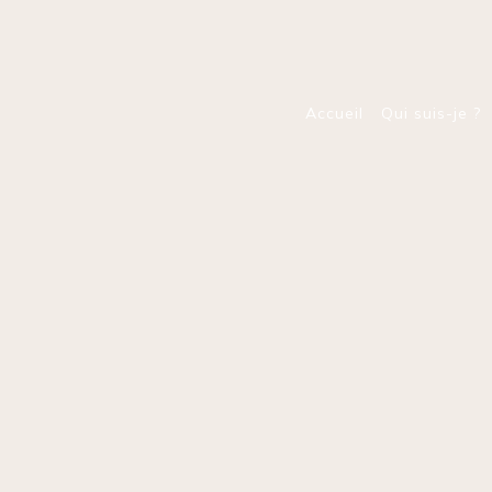
Panneau de gestion des cookies
Accueil
Qui suis-je ?